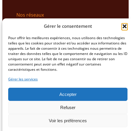
Nos réseaux
Gérer le consentement
Instagram
Facebook
TikTok
LinkedIn
Pour offrir les meilleures expériences, nous utilisons des technologies
17, rue du Sec Arembault / 114, rue Pierre Mauroy 59800,
telles que les cookies pour stocker et/ou accéder aux informations des
Lille (Parking des Tanneurs)
appareils. Le fait de consentir à ces technologies nous permettra de
traiter des données telles que le comportement de navigation ou les ID
uniques sur ce site. Le fait de ne pas consentir ou de retirer son
consentement peut avoir un effet négatif sur certaines
caractéristiques et fonctions.
Gérer les services
Accepter
Refuser
Follow Park –
Mentions légales
–
Politique de
Voir les préférences
confidentialité