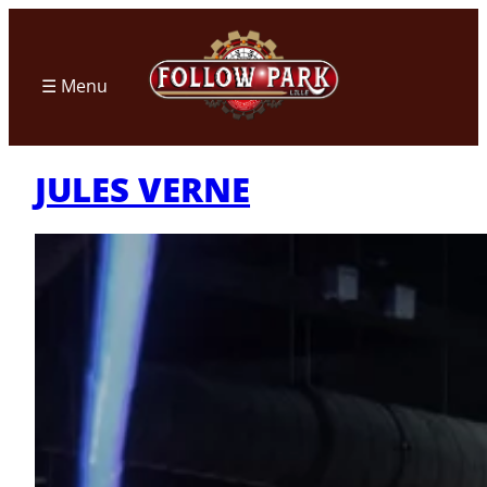
Aller
au
contenu
☰ Menu
JULES VERNE